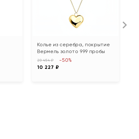
Колье из серебра, покрытие
К
Вермель золото 999 пробы
и
-50%
20 454 ₽
10 
10 227 ₽
5