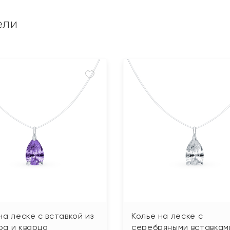
ели
на леске с вставкой из
Колье на леске с
ра и кварца
серебряными вставкам