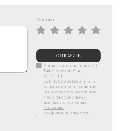
Оценка:
ОТПРАВИТЬ
Я даю свое согласие ИП
Тишеновской О.А.
(ОГРНИП
321435000026563) и его
аффилированным лицам
на обработку указанных
мной персональных
данных на условиях
Политики
конфиденциальности