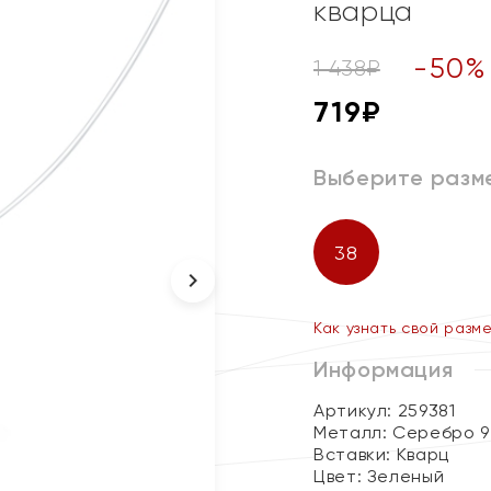
кварца
-
50
%
1 438
₽
719
₽
Выберите разм
38
Как узнать свой разм
Информация
Артикул: 259381
Металл:
Серебро 9
Вставки:
Кварц
Цвет:
Зеленый