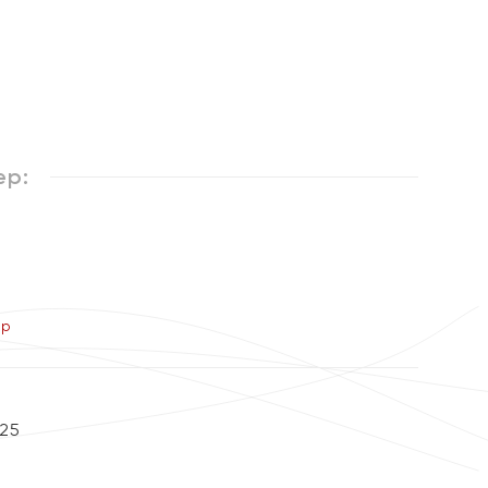
ер:
ер
25