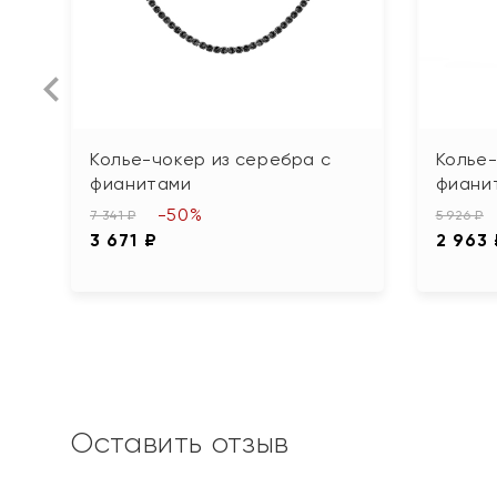
Колье-чокер из серебра с
Колье-
фианитами
фиани
-50%
7 341 ₽
5 926 ₽
3 671 ₽
2 963
Оставить отзыв