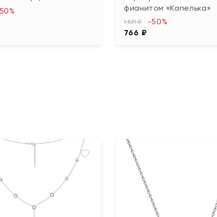
фианитом «Капелька»
-50%
-50%
1 531 ₽
766 ₽