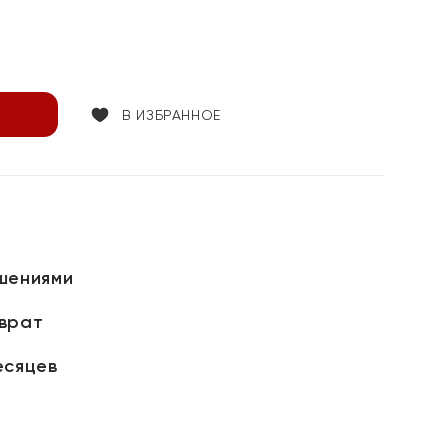
В ИЗБРАННОЕ
шениями
зврат
есяцев