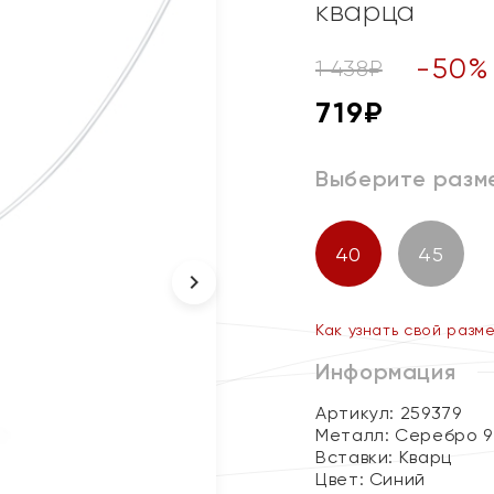
кварца
-
50
%
1 438
₽
719
₽
Выберите разм
40
45
Как узнать свой разм
Информация
Артикул: 259379
Металл:
Серебро 9
Вставки:
Кварц
Цвет:
Синий