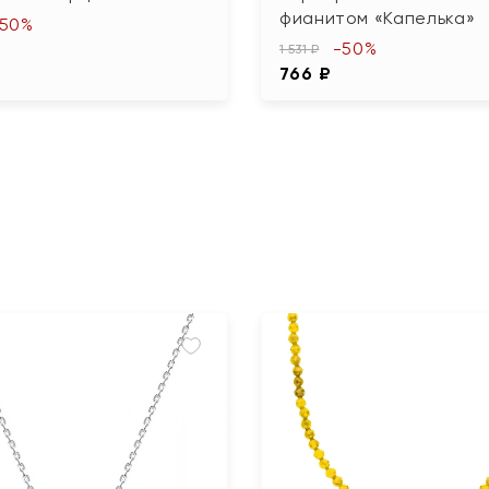
фианитом «Капелька»
-50%
-50%
1 531 ₽
766 ₽