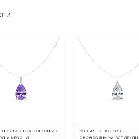
ели
на леске с вставкой из
Колье на леске с
ра и кварца
серебряными вставкам