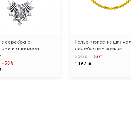
из серебра с
Колье-чокер из шпинел
тами и алмазной
серебряным замком
ю
-50%
2 393 ₽
-50%
1 197 ₽
₽