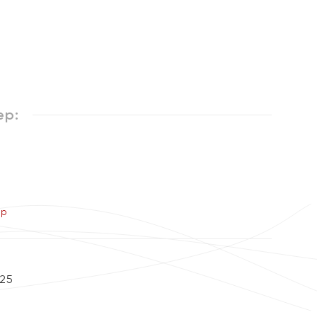
ер:
ер
25