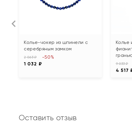
Колье-чокер из шпинели с
Колье 
серебряным замком
фиани
грань
-50%
2 063 ₽
1 032 ₽
9 033 ₽
4 517 
Оставить отзыв