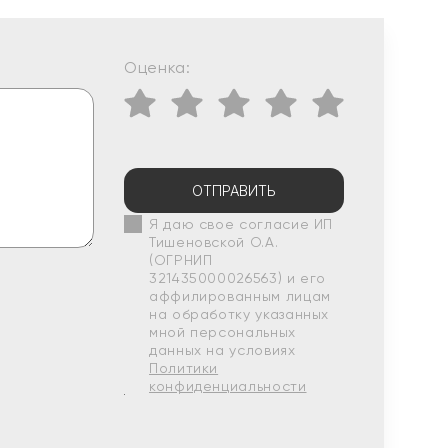
Оценка:
ОТПРАВИТЬ
Я даю свое согласие ИП
Тишеновской О.А.
(ОГРНИП
321435000026563) и его
аффилированным лицам
на обработку указанных
мной персональных
данных на условиях
Политики
конфиденциальности