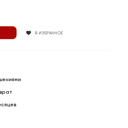
В ИЗБРАННОЕ
шениями
зврат
есяцев