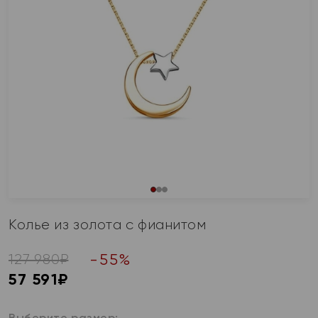
Колье из золота с фианитом
-
55
%
127 980
₽
57 591
₽
Выберите размер: