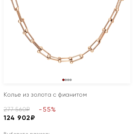
Колье из золота с фианитом
-
55
%
277 560
₽
124 902
₽
Выберите размер: