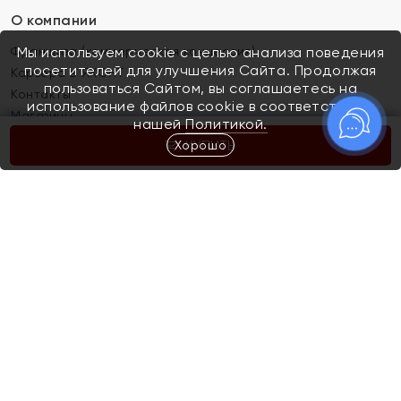
О компании
Франшиза (коммерческая концессия)
Мы используем cookie с целью анализа поведения
посетителей для улучшения Сайта. Продолжая
Карьера в ЯХОНТ
пользоваться Сайтом, вы соглашаетесь на
Контакты
использование файлов cookie в соответствии с
Магазины
нашей
Политикой.
Хорошо
КУПИТЬ
Покупателям
Как определить размер украшения
Киров
Акции
Магазины
Скупка и обмен золота
Отзывы
Электронный подарочный сертификат
Помолвка и свадьба
Правила пользования Электронным
Каталог
подарочным сертификатом «Яхонт»
Новинки
Доставка и оплата
Акции
Скупка и обмен золота
Доставка и оплата