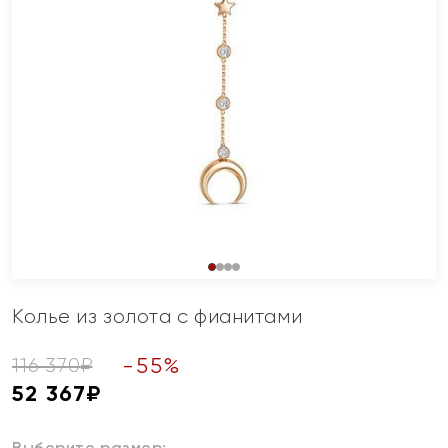
Колье из золота с фианитами
-
55
%
116 370
₽
52 367
₽
Выберите размер: