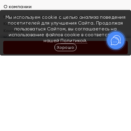
О компании
Франшиза (коммерческая концессия)
Мы используем cookie с целью анализа поведения
посетителей для улучшения Сайта. Продолжая
Карьера в ЯХОНТ
пользоваться Сайтом, вы соглашаетесь на
Контакты
использование файлов cookie в соответствии с
Магазины
нашей
Политикой.
Хорошо
КУПИТЬ
Покупателям
Как определить размер украшения
Киров
Акции
Магазины
Скупка и обмен золота
Отзывы
Электронный подарочный сертификат
Помолвка и свадьба
Правила пользования Электронным
Каталог
подарочным сертификатом «Яхонт»
Новинки
Доставка и оплата
Акции
Скупка и обмен золота
Доставка и оплата