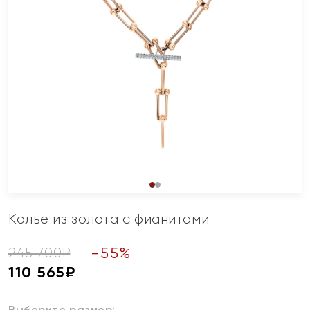
Колье из золота с фианитами
-
55
%
245 700
₽
110 565
₽
Выберите размер: