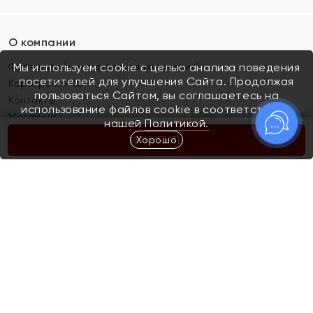
О компании
Франшиза (коммерческая концессия)
Мы используем cookie с целью анализа поведения
посетителей для улучшения Сайта. Продолжая
Карьера в ЯХОНТ
пользоваться Сайтом, вы соглашаетесь на
Контакты
использование файлов cookie в соответствии с
Магазины
нашей
Политикой.
Хорошо
КУПИТЬ
Покупателям
Как определить размер украшения
Киров
Акции
Магазины
Скупка и обмен золота
Отзывы
Электронный подарочный сертификат
Помолвка и свадьба
Правила пользования Электронным
Каталог
подарочным сертификатом «Яхонт»
Новинки
Доставка и оплата
Акции