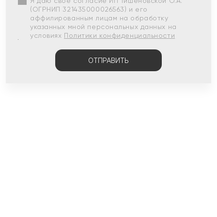
Я даю свое согласие ИП Тишеновской О.А.
(ОГРНИП 321435000026563) и его
аффилированным лицам на обработку
указанных мной персональных данных на
условиях
Политики конфиденциальности
ОТПРАВИТЬ