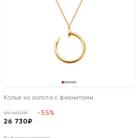
Колье из золота с фианитами
-
55
%
59 400
₽
26 730
₽
Выберите размер: