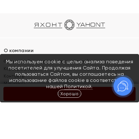
О компании
Франшиза (коммерческая концессия)
Мы используем cookie с целью анализа поведения
посетителей для улучшения Сайта. Продолжая
Карьера в ЯХОНТ
пользоваться Сайтом, вы соглашаетесь на
Контакты
использование файлов cookie в соответствии с
Магазины
нашей
Политикой.
Хорошо
КУПИТЬ
Покупателям
Как определить размер украшения
Киров
Акции
Магазины
Скупка и обмен золота
Отзывы