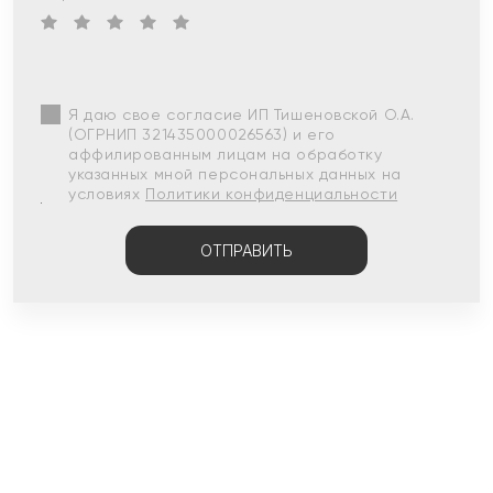
Я даю свое согласие ИП Тишеновской О.А.
(ОГРНИП 321435000026563) и его
аффилированным лицам на обработку
указанных мной персональных данных на
условиях
Политики конфиденциальности
ОТПРАВИТЬ