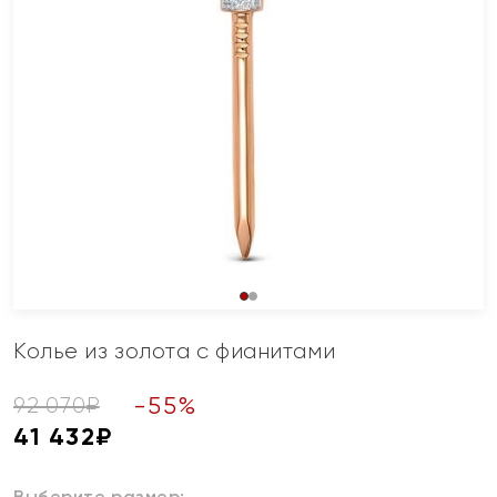
Колье из золота с фианитами
-
55
%
92 070
₽
41 432
₽
Выберите размер: