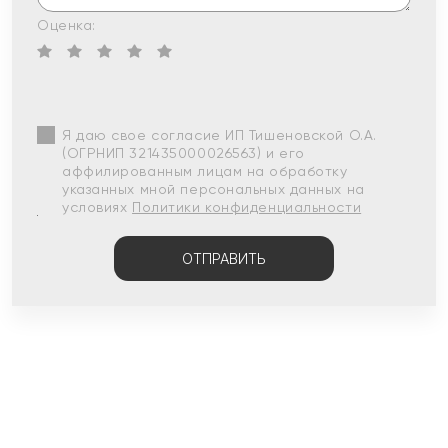
Оценка:
Я даю свое согласие ИП Тишеновской О.А.
(ОГРНИП 321435000026563) и его
аффилированным лицам на обработку
указанных мной персональных данных на
условиях
Политики конфиденциальности
ОТПРАВИТЬ