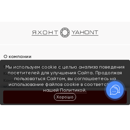
О компании
Франшиза (коммерческая концессия)
Мы используем cookie с целью анализа поведения
посетителей для улучшения Сайта. Продолжая
Карьера в ЯХОНТ
пользоваться Сайтом, вы соглашаетесь на
Контакты
использование файлов cookie в соответствии с
Магазины
нашей
Политикой.
Хорошо
КУПИТЬ
Покупателям
Как определить размер украшения
Киров
Акции
Магазины
Скупка и обмен золота