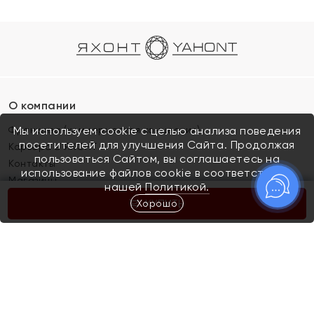
О компании
Франшиза (коммерческая концессия)
Мы используем cookie с целью анализа поведения
посетителей для улучшения Сайта. Продолжая
Карьера в ЯХОНТ
пользоваться Сайтом, вы соглашаетесь на
Контакты
использование файлов cookie в соответствии с
Магазины
нашей
Политикой.
Хорошо
КУПИТЬ
Покупателям
Как определить размер украшения
Киров
Акции
Магазины
Скупка и обмен золота
Отзывы
Электронный подарочный сертификат
Помолвка и свадьба