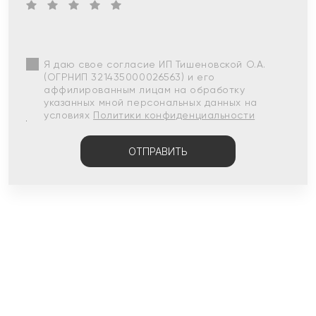
Я даю свое согласие ИП Тишеновской О.А.
(ОГРНИП 321435000026563) и его
аффилированным лицам на обработку
указанных мной персональных данных на
условиях
Политики конфиденциальности
ОТПРАВИТЬ