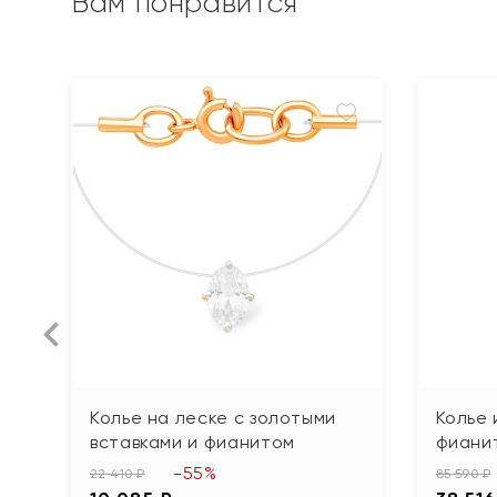
Вам понравится
Колье на леске с золотыми
Колье 
вставками и фианитом
фиани
-55%
22 410 ₽
85 590 ₽