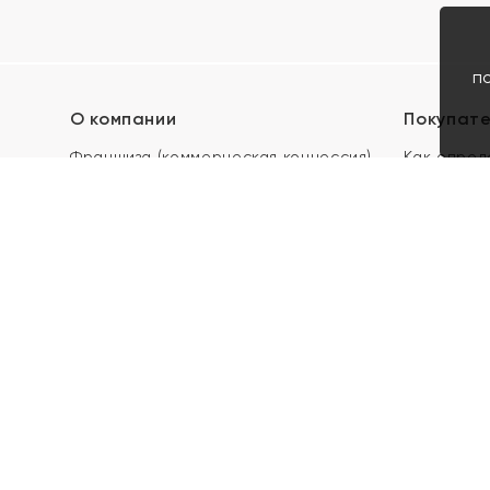
п
О компании
Покупат
Франшиза (коммерческая концессия)
Как опред
Карьера в ЯХОНТ
Акции
Контакты
Скупка и 
Магазины
Отзывы
Электронн
Правила п
подарочны