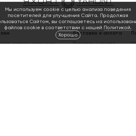
Мы используем cookie с целью анализа поведения
посетителей для улучшения Сайта. Продолжая
ользоваться Сайтом, вы соглашаетесь на использован
файлов cookie в соответствии с нашей
Политикой.
елям
Доставка и оплата
П
Хорошо
елить размер украшения
Доставка и оплата
П
п
обмен золота
ый подарочный сертификат
ользования Электронным
м сертификатом «Яхонт»