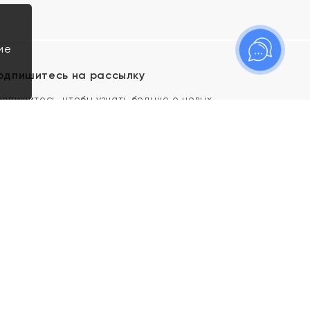
ие
одпишитесь на рассылку
одпишитесь, чтобы узнать больше о новых
оступлениях, новостях и спецпредложениях Яхонт!
Я даю свое согласие ИП Тишеновской О.А.
(ОГРНИП 321435000026563) и его
аффилированным лицам на обработку указанных
мной персональных данных на условиях
Политики
конфиденциальности