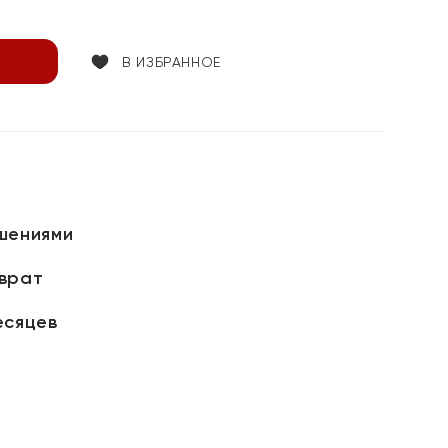
В ИЗБРАННОЕ
шениями
зврат
есяцев