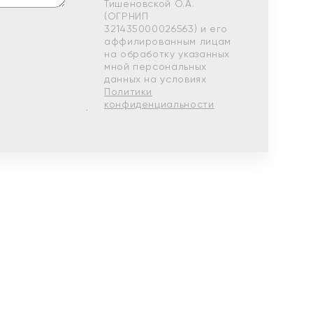
Тишеновской О.А.
(ОГРНИП
321435000026563) и его
аффилированным лицам
на обработку указанных
мной персональных
данных на условиях
Политики
конфиденциальности