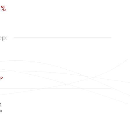
5
%
ер:
ер
5
ок