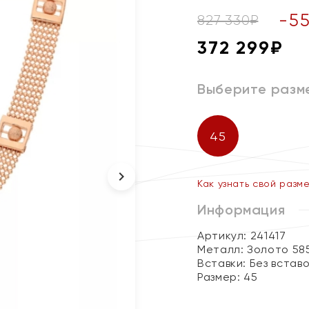
-
5
827 330
₽
372 299
₽
Выберите разм
45
Как узнать свой разм
Информация
Артикул: 241417
Металл:
Золото 58
Вставки:
Без встав
Размер:
45