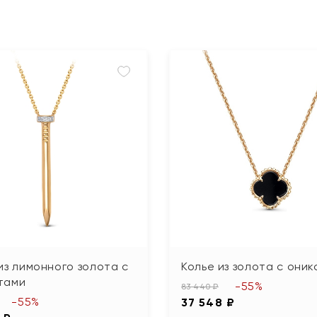
из лимонного золота с
Колье из золота с оник
тами
-55%
83 440 ₽
-55%
37 548 ₽