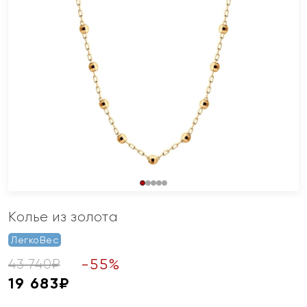
Колье из золота
ЛегкоВес
-
55
%
43 740
₽
19 683
₽