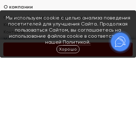
О компании
Франшиза (коммерческая концессия)
Мы используем cookie с целью анализа поведения
посетителей для улучшения Сайта. Продолжая
Карьера в ЯХОНТ
пользоваться Сайтом, вы соглашаетесь на
Контакты
использование файлов cookie в соответствии с
Магазины
нашей
Политикой.
Хорошо
КУПИТЬ
Покупателям
Как определить размер украшения
Киров
Акции
Магазины
Скупка и обмен золота
Отзывы
Электронный подарочный сертификат
Помолвка и свадьба
Правила пользования Электронным
Каталог
подарочным сертификатом «Яхонт»
Новинки
Доставка и оплата
Акции
Скупка и обмен золота
Доставка и оплата