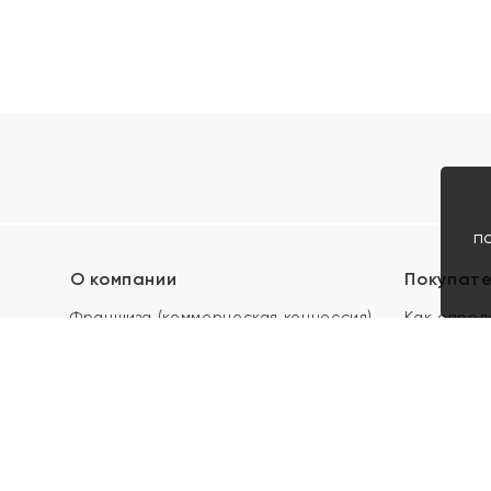
п
О компании
Покупат
Франшиза (коммерческая концессия)
Как опред
Карьера в ЯХОНТ
Акции
Контакты
Скупка и 
Магазины
Отзывы
Электронн
Правила п
подарочны