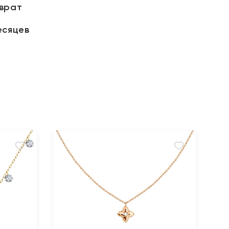
зврат
есяцев