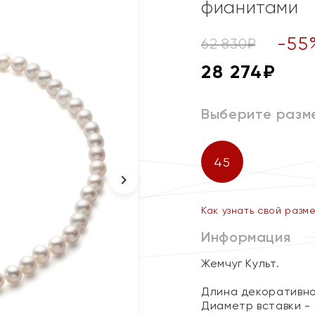
фианитами
-
55
62 830
₽
28 274
₽
Выберите разм
45
Как узнать свой разм
Информация
Жемчуг Культ.
Длина декоративног
Диаметр вставки - 