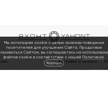
Мы используем cookie с целью анализа поведения
посетителей для улучшения Сайта. Продолжая
ользоваться Сайтом, вы соглашаетесь на использован
файлов cookie в соответствии с нашей
Политикой.
елям
Доставка и оплата
П
Хорошо
елить размер украшения
Доставка и оплата
П
п
обмен золота
ый подарочный сертификат
ользования Электронным
м сертификатом «Яхонт»