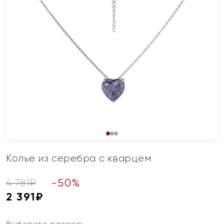
Колье из серебра с кварцем
-
50
%
4 781
₽
2 391
₽
Выберите размер: