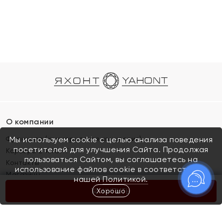
О компании
Франшиза (коммерческая концессия)
Мы используем cookie с целью анализа поведения
посетителей для улучшения Сайта. Продолжая
Карьера в ЯХОНТ
пользоваться Сайтом, вы соглашаетесь на
Контакты
использование файлов cookie в соответствии с
Магазины
нашей
Политикой.
Хорошо
КУПИТЬ
Покупателям
Как определить размер украшения
Киров