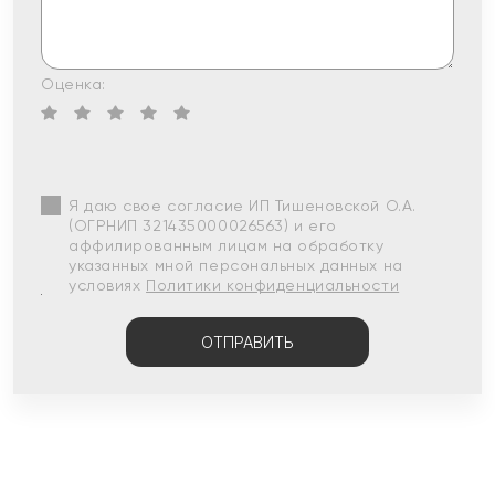
Оценка:
Я даю свое согласие ИП Тишеновской О.А.
(ОГРНИП 321435000026563) и его
аффилированным лицам на обработку
указанных мной персональных данных на
условиях
Политики конфиденциальности
ОТПРАВИТЬ