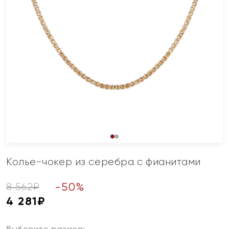
Колье-чокер из серебра с фианитами
-
50
%
8 562
₽
4 281
₽
Выберите размер: