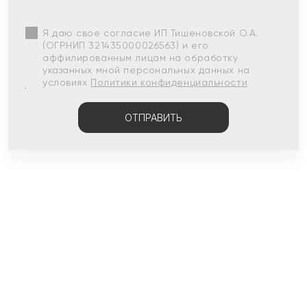
Я даю свое согласие ИП Тишеновской О.А.
(ОГРНИП 321435000026563) и его
аффилированным лицам на обработку
указанных мной персональных данных на
условиях
Политики конфиденциальности
ОТПРАВИТЬ