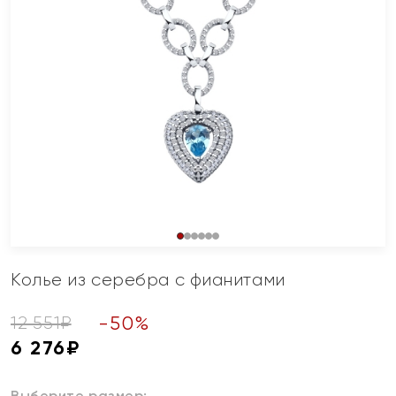
Колье из серебра с фианитами
-
50
%
12 551
₽
6 276
₽
Выберите размер: