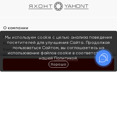
О компании
Франшиза (коммерческая концессия)
Мы используем cookie с целью анализа поведения
посетителей для улучшения Сайта. Продолжая
Карьера в ЯХОНТ
пользоваться Сайтом, вы соглашаетесь на
Контакты
использование файлов cookie в соответствии с
Магазины
нашей
Политикой.
Хорошо
КУПИТЬ
Покупателям
Как определить размер украшения
Киров
Акции
Магазины
Скупка и обмен золота
Отзывы
Электронный подарочный сертификат
Помолвка и свадьба
Правила пользования Электронным
Каталог
подарочным сертификатом «Яхонт»