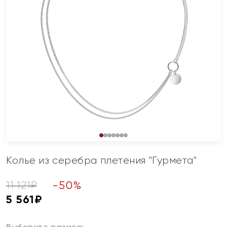
Колье из серебра плетения "Гурмета"
-
50
%
11 121
₽
5 561
₽
Выберите размер: