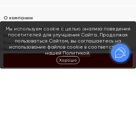
О компании
Франшиза (коммерческая концессия)
Мы используем cookie с целью анализа поведения
посетителей для улучшения Сайта. Продолжая
Карьера в ЯХОНТ
пользоваться Сайтом, вы соглашаетесь на
Контакты
использование файлов cookie в соответствии с
Магазины
нашей
Политикой.
Хорошо
КУПИТЬ
Покупателям
Как определить размер украшения
Киров
Акции
Магазины
Скупка и обмен золота
Отзывы
Электронный подарочный сертификат
Помолвка и свадьба
Правила пользования Электронным
Каталог
подарочным сертификатом «Яхонт»
Новинки
Доставка и оплата
Акции