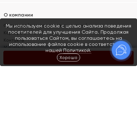
О компании
Франшиза (коммерческая концессия)
Мы используем cookie с целью анализа поведения
посетителей для улучшения Сайта. Продолжая
Карьера в ЯХОНТ
пользоваться Сайтом, вы соглашаетесь на
Контакты
использование файлов cookie в соответствии с
Магазины
нашей
Политикой.
Хорошо
КУПИТЬ
Покупателям
Как определить размер украшения
Киров
Акции
Магазины
Скупка и обмен золота
Отзывы
Электронный подарочный сертификат
Помолвка и свадьба
Правила пользования Электронным
Каталог
подарочным сертификатом «Яхонт»
Новинки
Доставка и оплата
Акции