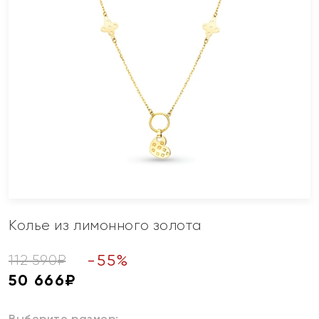
Колье из лимонного золота
-
55
%
112 590
₽
50 666
₽
Выберите размер: