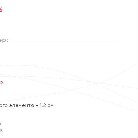
%
ер:
ер
го элемента - 1,2 см
5
ок