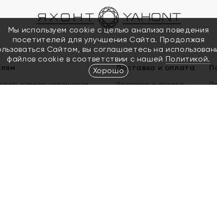
Мы используем cookie с целью анализа поведения
посетителей для улучшения Сайта. Продолжая
ользоваться Сайтом, вы соглашаетесь на использован
файлов cookie в соответствии с нашей
Политикой.
елям
Доставка и оплата
П
Хорошо
елить размер украшения
Доставка и оплата
П
п
обмен золота
ый подарочный сертификат
ользования Электронным
м сертификатом «Яхонт»