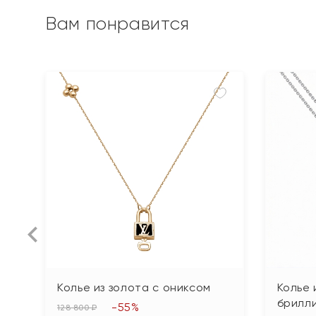
Вам понравится
Колье из золота с ониксом
Колье 
брилл
-55%
128 800 ₽