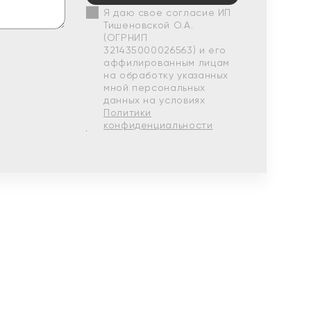
Я даю свое согласие ИП
Тишеновской О.А.
(ОГРНИП
321435000026563) и его
аффилированным лицам
на обработку указанных
мной персональных
данных на условиях
Политики
конфиденциальности