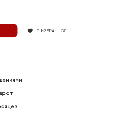
В ИЗБРАННОЕ
шениями
зврат
есяцев