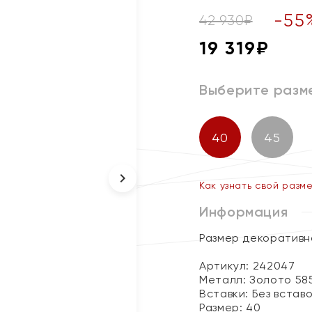
-
55
42 930
₽
19 319
₽
Выберите разм
40
45
Как узнать свой разм
Информация
Размер декоративно
Артикул: 242047
Металл:
Золото 58
Вставки:
Без встав
Размер:
40