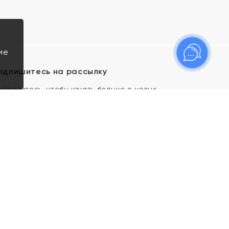
ие
одпишитесь на рассылку
одпишитесь, чтобы узнать больше о новых
оступлениях, новостях и спецпредложениях Яхонт!
Я даю свое согласие ИП Тишеновской О.А.
(ОГРНИП 321435000026563) и его
аффилированным лицам на обработку указанных