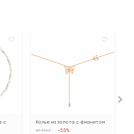
а с
Колье из золота с фианитом
К
б
-55%
89 370 ₽