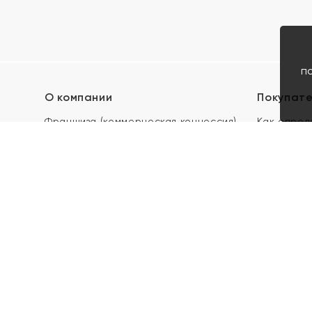
п
О компании
Покупат
Франшиза (коммерческая концессия)
Как опред
Карьера в ЯХОНТ
Акции
Контакты
Скупка и 
Магазины
Отзывы
Электронн
Правила п
подарочны