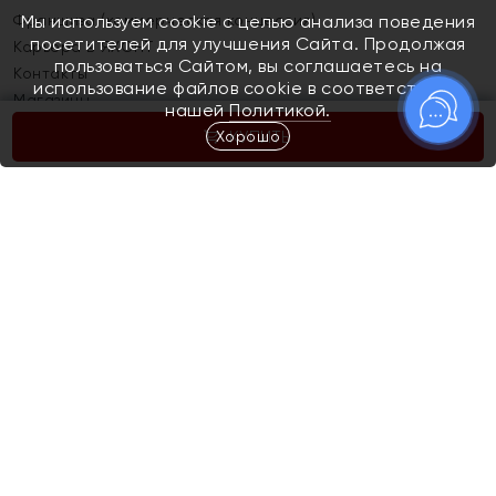
Франшиза (коммерческая концессия)
Мы используем cookie с целью анализа поведения
посетителей для улучшения Сайта. Продолжая
Карьера в ЯХОНТ
пользоваться Сайтом, вы соглашаетесь на
Контакты
использование файлов cookie в соответствии с
Магазины
нашей
Политикой.
Хорошо
КУПИТЬ
Покупателям
Как определить размер украшения
Киров
Акции
Магазины
Скупка и обмен золота
Отзывы
Электронный подарочный сертификат
Помолвка и свадьба
Правила пользования Электронным
Каталог
подарочным сертификатом «Яхонт»
Новинки
Доставка и оплата
Акции
Скупка и обмен золота
Доставка и оплата