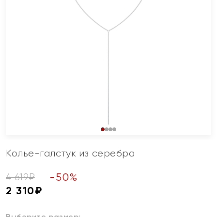
Колье-галстук из серебра
-
50
%
4 619
₽
2 310
₽
Выберите размер: