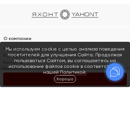
О компании
Франшиза (коммерческая концессия)
Мы используем cookie с целью анализа поведения
посетителей для улучшения Сайта. Продолжая
Карьера в ЯХОНТ
пользоваться Сайтом, вы соглашаетесь на
Контакты
использование файлов cookie в соответствии с
Магазины
нашей
Политикой.
Хорошо
КУПИТЬ
Покупателям
Как определить размер украшения
Киров
Акции
Магазины
Скупка и обмен золота
Отзывы
Электронный подарочный сертификат
Помолвка и свадьба
Правила пользования Электронным