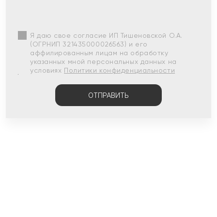
Я даю свое согласие ИП Тишеновской О.А.
(ОГРНИП 321435000026563) и его
аффилированным лицам на обработку
указанных мной персональных данных на
условиях
Политики конфиденциальности
ОТПРАВИТЬ