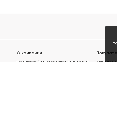
п
О компании
Покупат
Франшиза (коммерческая концессия)
Как опред
Карьера в ЯХОНТ
Акции
Контакты
Скупка и 
Магазины
Отзывы
Электронн
Правила п
подарочны