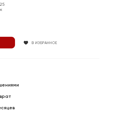
25
ок
В ИЗБРАННОЕ
шениями
зврат
есяцев