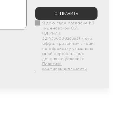
ОТПРАВИТЬ
Я даю свое согласие ИП
Тишеновской О.А.
(ОГРНИП
321435000026563) и его
аффилированным лицам
на обработку указанных
мной персональных
данных на условиях
Политики
конфиденциальности