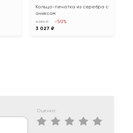
Кольцо-печатка из серебра с
К
ониксом
п
-50%
6 054 ₽
1 
3 027 ₽
8
Оценка: