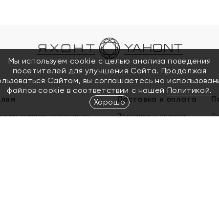
Мы используем cookie с целью анализа поведения
посетителей для улучшения Сайта. Продолжая
ользоваться Сайтом, вы соглашаетесь на использован
файлов cookie в соответствии с нашей
Политикой.
елям
Доставка и оплата
П
Хорошо
елить размер украшения
Доставка и оплата
П
п
обмен золота
ый подарочный сертификат
ользования Электронным
м сертификатом «Яхонт»