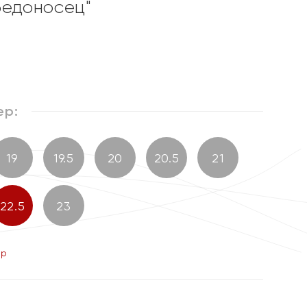
бедоносец"
%
ер:
19
19.5
20
20.5
21
22.5
23
ер