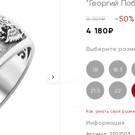
"Георгий По
-
50
8 359
₽
4 180
₽
Выберите разм
18
18.5
21.5
22
Как узнать свой разм
Информация
Артикул: 2702503