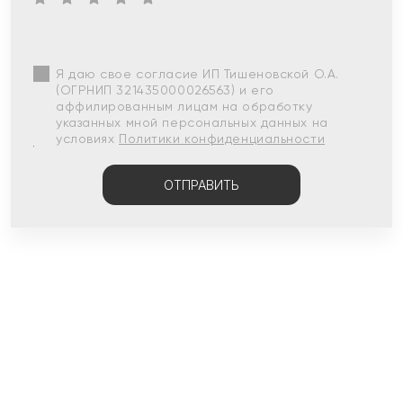
Я даю свое согласие ИП Тишеновской О.А.
(ОГРНИП 321435000026563) и его
аффилированным лицам на обработку
указанных мной персональных данных на
условиях
Политики конфиденциальности
ОТПРАВИТЬ