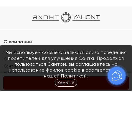
О компании
Франшиза (коммерческая концессия)
Мы используем cookie с целью анализа поведения
посетителей для улучшения Сайта. Продолжая
Карьера в ЯХОНТ
пользоваться Сайтом, вы соглашаетесь на
Контакты
использование файлов cookie в соответствии с
Магазины
нашей
Политикой.
Хорошо
КУПИТЬ
Покупателям
Как определить размер украшения
Киров
Акции
Магазины
Скупка и обмен золота
Отзывы
Электронный подарочный сертификат
Помолвка и свадьба