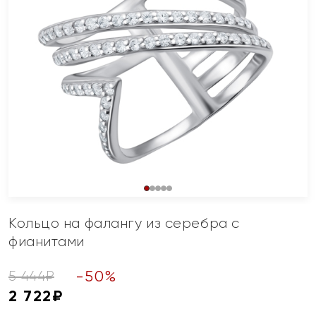
Кольцо на фалангу из серебра с
фианитами
-
50
%
5 444
₽
2 722
₽