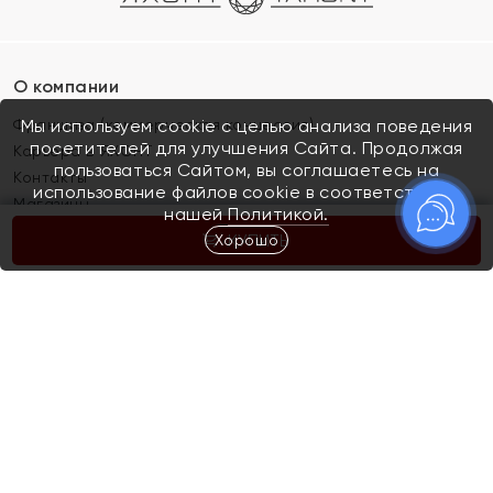
О компании
Франшиза (коммерческая концессия)
Мы используем cookie с целью анализа поведения
посетителей для улучшения Сайта. Продолжая
Карьера в ЯХОНТ
пользоваться Сайтом, вы соглашаетесь на
Контакты
использование файлов cookie в соответствии с
Магазины
нашей
Политикой.
Хорошо
КУПИТЬ
Покупателям
Как определить размер украшения
Киров
Акции
Магазины
Скупка и обмен золота
Отзывы
Электронный подарочный сертификат
Помолвка и свадьба
Правила пользования Электронным
Каталог
подарочным сертификатом «Яхонт»
Новинки