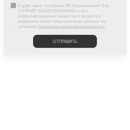
Я даю свое согласие ИП Тишеновской О.А.
(ОГРНИП 321435000026563) и его
аффилированным лицам на обработку
указанных мной персональных данных на
условиях
Политики конфиденциальности
ОТПРАВИТЬ