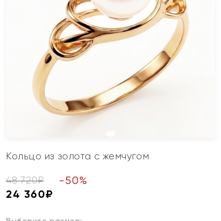
Кольцо из золота с жемчугом
-
50
%
48 720
₽
24 360
₽
Выберите размер: