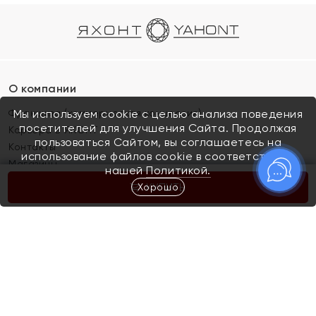
О компании
Франшиза (коммерческая концессия)
Мы используем cookie с целью анализа поведения
посетителей для улучшения Сайта. Продолжая
Карьера в ЯХОНТ
пользоваться Сайтом, вы соглашаетесь на
Контакты
использование файлов cookie в соответствии с
Магазины
нашей
Политикой.
Хорошо
КУПИТЬ
Покупателям
Как определить размер украшения
Киров
Акции
Магазины
Скупка и обмен золота
Отзывы
Электронный подарочный сертификат
Помолвка и свадьба
Правила пользования Электронным