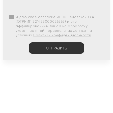
Я даю свое согласие ИП Тишеновской О.А.
(ОГРНИП 321435000026563) и его
аффилированным лицам на обработку
указанных мной персональных данных на
условиях
Политики конфиденциальности
ОТПРАВИТЬ