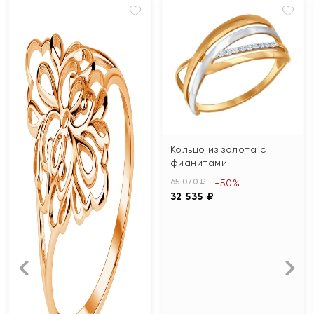
Кольцо из золота с
фианитами
65 070 ₽
-50%
32 535 ₽