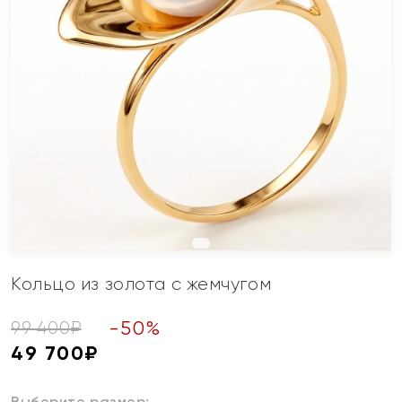
Кольцо из золота с жемчугом
-
50
%
99 400
₽
49 700
₽
Выберите размер: