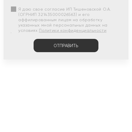
Я даю свое согласие ИП Тишеновской О.А.
(ОГРНИП 321435000026563) и его
аффилированным лицам на обработку
указанных мной персональных данных на
условиях
Политики конфиденциальности
ОТПРАВИТЬ