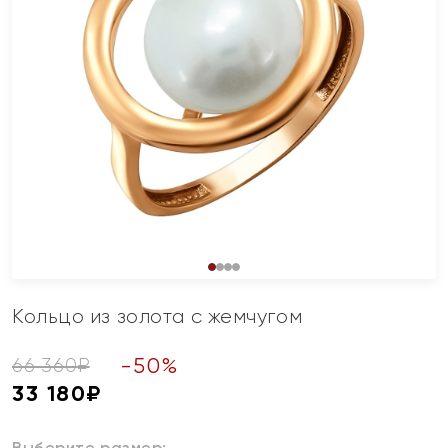
Кольцо из золота с жемчугом
-
50
%
66 360
₽
33 180
₽
Выберите размер: