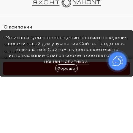
О компании
Франшиза (коммерческая концессия)
Мы используем cookie с целью анализа поведения
посетителей для улучшения Сайта. Продолжая
Карьера в ЯХОНТ
пользоваться Сайтом, вы соглашаетесь на
Контакты
использование файлов cookie в соответствии с
Магазины
нашей
Политикой.
Хорошо
КУПИТЬ
Покупателям
Как определить размер украшения
Киров
Акции
Магазины
Скупка и обмен золота
Отзывы
Электронный подарочный сертификат
Помолвка и свадьба
Правила пользования Электронным
Каталог
подарочным сертификатом «Яхонт»
Новинки