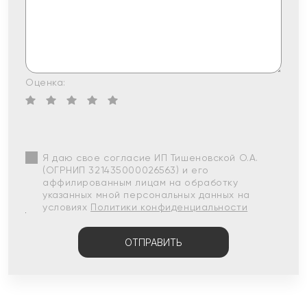
Оценка:
Я даю свое согласие ИП Тишеновской О.А.
(ОГРНИП 321435000026563) и его
аффилированным лицам на обработку
указанных мной персональных данных на
условиях
Политики конфиденциальности
ОТПРАВИТЬ