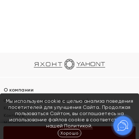
О компании
Франшиза (коммерческая концессия)
Мы используем cookie с целью анализа поведения
посетителей для улучшения Сайта. Продолжая
Карьера в ЯХОНТ
пользоваться Сайтом, вы соглашаетесь на
Контакты
использование файлов cookie в соответствии с
Магазины
нашей
Политикой.
Хорошо
КУПИТЬ
Покупателям