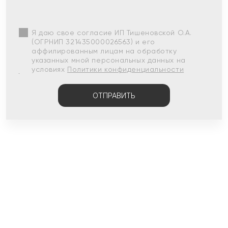
Я даю свое согласие ИП Тишеновской О.А.
(ОГРНИП 321435000026563) и его
аффилированным лицам на обработку
указанных мной персональных данных на
условиях
Политики конфиденциальности
ОТПРАВИТЬ