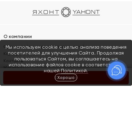
О компании
Франшиза (коммерческая концессия)
Мы используем cookie с целью анализа поведения
посетителей для улучшения Сайта. Продолжая
Карьера в ЯХОНТ
пользоваться Сайтом, вы соглашаетесь на
Контакты
использование файлов cookie в соответствии с
Магазины
нашей
Политикой.
Хорошо
КУПИТЬ
Покупателям
Как определить размер украшения
Киров
Акции
Магазины
Скупка и обмен золота
Отзывы
Электронный подарочный сертификат
Помолвка и свадьба
Правила пользования Электронным