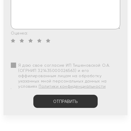
Оценка:
Я даю свое согласие ИП Тишеновской О.А.
(ОГРНИП 321435000026563) и его
аффилированным лицам на обработку
указанных мной персональных данных на
условиях
Политики конфиденциальности
ОТПРАВИТЬ