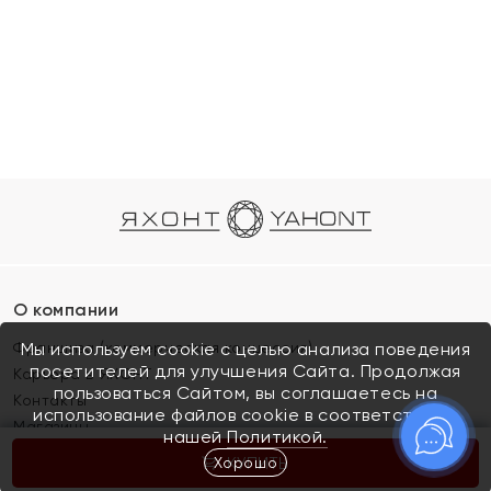
О компании
Франшиза (коммерческая концессия)
Мы используем cookie с целью анализа поведения
посетителей для улучшения Сайта. Продолжая
Карьера в ЯХОНТ
пользоваться Сайтом, вы соглашаетесь на
Контакты
использование файлов cookie в соответствии с
Магазины
нашей
Политикой.
Хорошо
КУПИТЬ
Покупателям