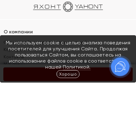
О компании
Франшиза (коммерческая концессия)
Мы используем cookie с целью анализа поведения
посетителей для улучшения Сайта. Продолжая
Карьера в ЯХОНТ
пользоваться Сайтом, вы соглашаетесь на
Контакты
использование файлов cookie в соответствии с
Магазины
нашей
Политикой.
Хорошо
КУПИТЬ
Покупателям
Как определить размер украшения
Киров
Акции
Магазины
Скупка и обмен золота
Отзывы
Электронный подарочный сертификат
Помолвка и свадьба
Правила пользования Электронным
Каталог
подарочным сертификатом «Яхонт»