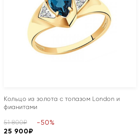
Кольцо из золота с топазом London и
фианитами
-
50
%
51 800
₽
25 900
₽