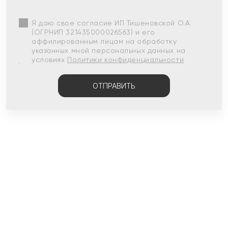
Я даю свое согласие ИП Тишеновской О.А.
(ОГРНИП 321435000026563) и его
аффилированным лицам на обработку
указанных мной персональных данных на
условиях
Политики конфиденциальности
ОТПРАВИТЬ