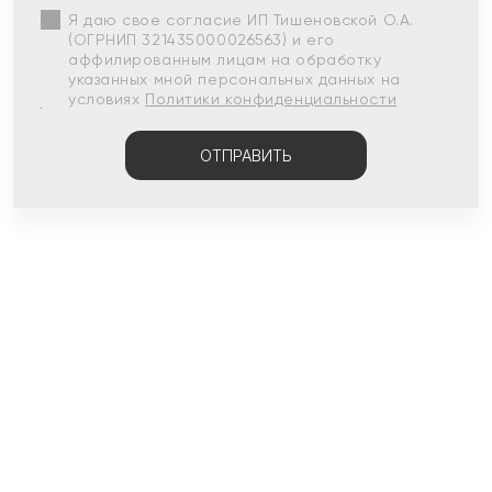
Я даю свое согласие ИП Тишеновской О.А.
(ОГРНИП 321435000026563) и его
аффилированным лицам на обработку
указанных мной персональных данных на
условиях
Политики конфиденциальности
ОТПРАВИТЬ