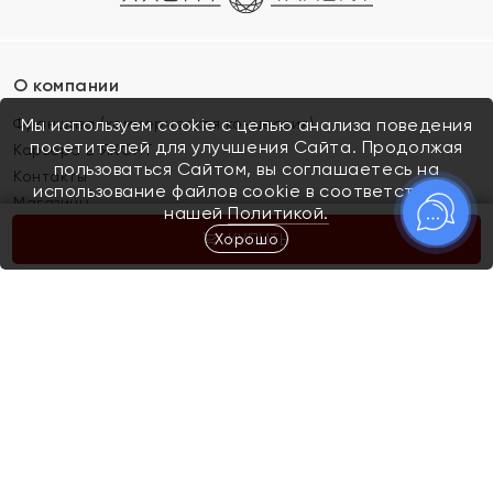
О компании
Франшиза (коммерческая концессия)
Мы используем cookie с целью анализа поведения
посетителей для улучшения Сайта. Продолжая
Карьера в ЯХОНТ
пользоваться Сайтом, вы соглашаетесь на
Контакты
использование файлов cookie в соответствии с
Магазины
нашей
Политикой.
Хорошо
КУПИТЬ
Покупателям
Как определить размер украшения
Киров
Акции
Магазины
Скупка и обмен золота
Отзывы
Электронный подарочный сертификат
Помолвка и свадьба
Правила пользования Электронным
Каталог
подарочным сертификатом «Яхонт»
Новинки