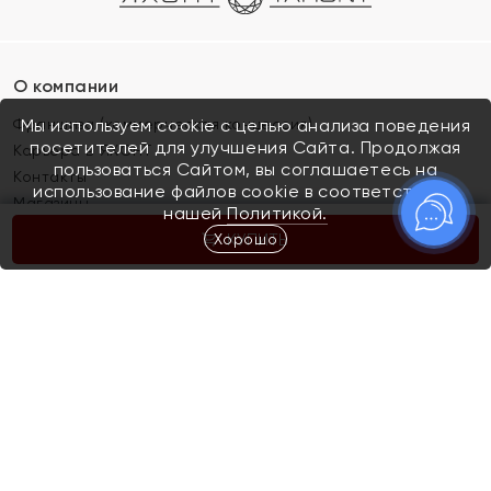
О компании
Франшиза (коммерческая концессия)
Мы используем cookie с целью анализа поведения
посетителей для улучшения Сайта. Продолжая
Карьера в ЯХОНТ
пользоваться Сайтом, вы соглашаетесь на
Контакты
использование файлов cookie в соответствии с
Магазины
нашей
Политикой.
Хорошо
КУПИТЬ
Покупателям
Как определить размер украшения
Киров
Акции
Магазины
Скупка и обмен золота
Отзывы
Электронный подарочный сертификат
Помолвка и свадьба
Правила пользования Электронным
Каталог
подарочным сертификатом «Яхонт»
Новинки