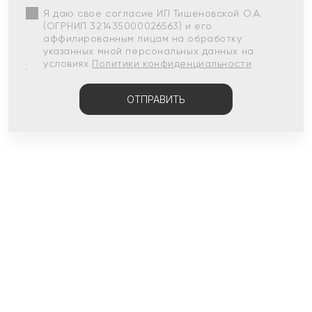
Я даю свое согласие ИП Тишеновской О.А.
(ОГРНИП 321435000026563) и его
аффилированным лицам на обработку
указанных мной персональных данных на
условиях
Политики конфиденциальности
ОТПРАВИТЬ