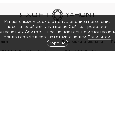
Мы используем cookie с целью анализа поведения
посетителей для улучшения Сайта. Продолжая
ользоваться Сайтом, вы соглашаетесь на использован
файлов cookie в соответствии с нашей
Политикой.
елям
Доставка и оплата
П
Хорошо
елить размер украшения
Доставка и оплата
П
п
обмен золота
ый подарочный сертификат
ользования Электронным
м сертификатом «Яхонт»