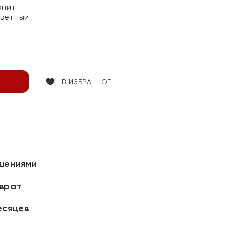
анит
цветный
В ИЗБРАННОЕ
шениями
зврат
есяцев