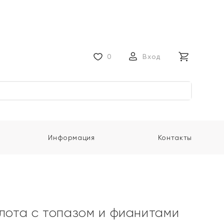
0
Вход
Информация
Контакты
олота с топазом и фианитами