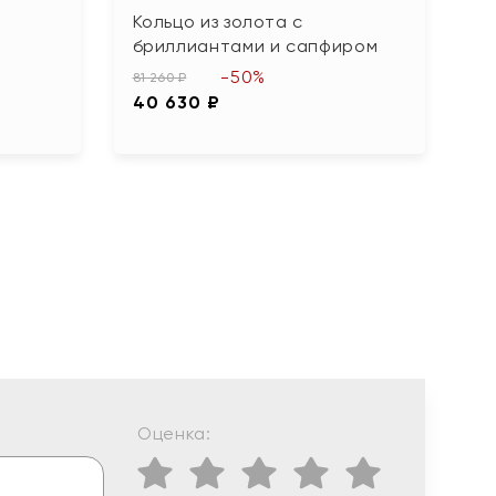
Кольцо из золота с
К
бриллиантами и сапфиром
и
-50%
81 260 ₽
73
40 630 ₽
3
Оценка: