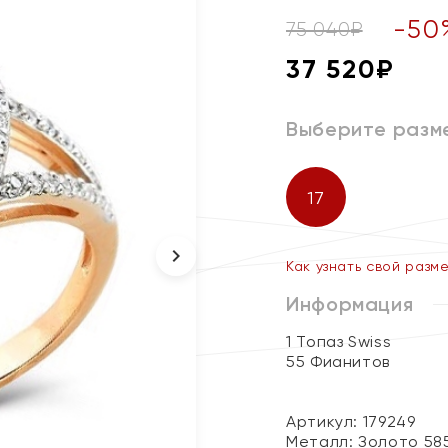
-
50
75 040
₽
37 520
₽
Выберите разм
17
Как узнать свой разм
Информация
1 Топаз Swiss
55 Фианитов
Артикул: 179249
Металл:
Золото 58