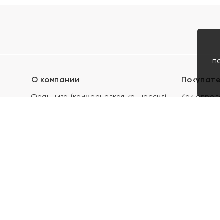
п
О компании
Покупат
Франшиза (коммерческая концессия)
Как опред
Карьера в ЯХОНТ
Акции
Контакты
Скупка и 
Магазины
Отзывы
Электронн
Правила п
подарочны