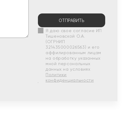
ОТПРАВИТЬ
Я даю свое согласие ИП
Тишеновской О.А.
(ОГРНИП
321435000026563) и его
аффилированным лицам
на обработку указанных
мной персональных
данных на условиях
Политики
конфиденциальности