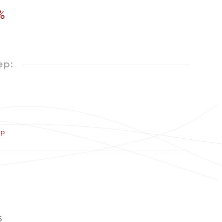
%
ер:
ер
5