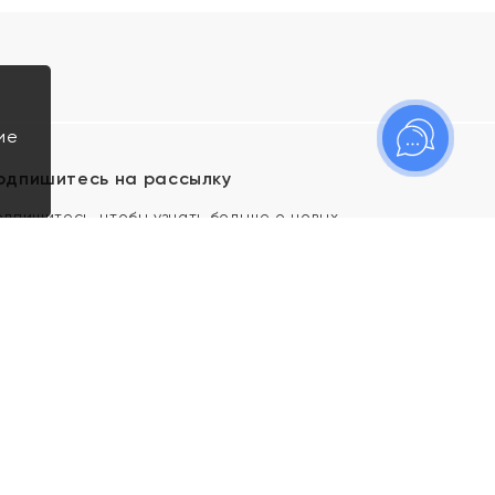
ие
одпишитесь на рассылку
одпишитесь, чтобы узнать больше о новых
оступлениях, новостях и спецпредложениях Яхонт!
Я даю свое согласие ИП Тишеновской О.А.
(ОГРНИП 321435000026563) и его