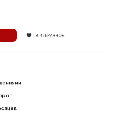
В ИЗБРАННОЕ
шениями
зврат
есяцев