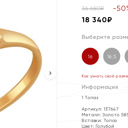
-
50
36 680
₽
18 340
₽
Выберите разм
16
16.5
Как узнать свой разм
Информация
1 Топаз
Артикул: 137647
Металл:
Золото 58
Вставки:
Топаз
Цвет:
Голубой