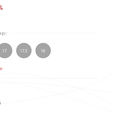
%
ер:
17
17.5
18
ер
5