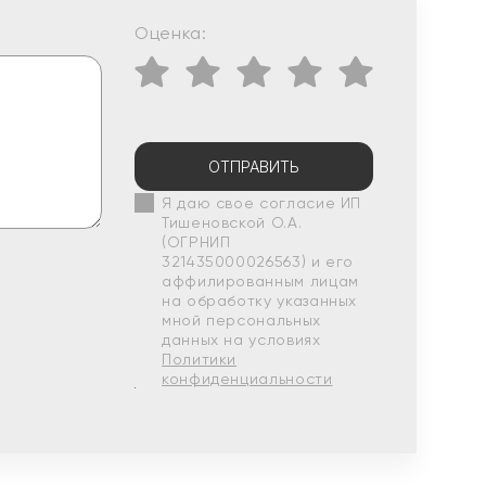
Оценка:
ОТПРАВИТЬ
Я даю свое согласие ИП
Тишеновской О.А.
(ОГРНИП
321435000026563) и его
аффилированным лицам
на обработку указанных
мной персональных
данных на условиях
Политики
конфиденциальности