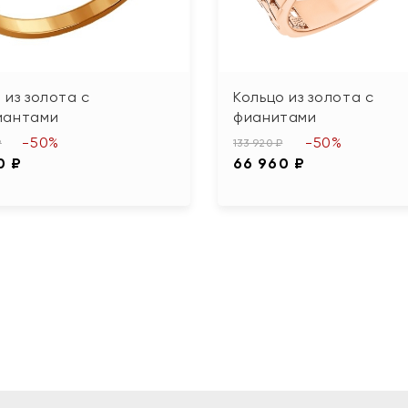
 из золота с
Кольцо из золота с
иантами
фианитами
-50%
-50%
₽
133 920 ₽
0 ₽
66 960 ₽