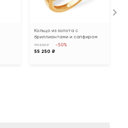
Кольцо из золота с
К
бриллиантами и сапфиром
73
-50%
3
110 500 ₽
55 250 ₽