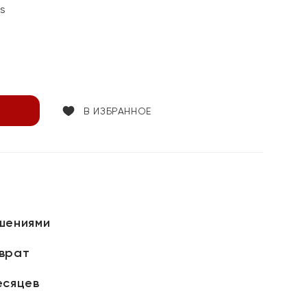
ss
В ИЗБРАННОЕ
шениями
зврат
есяцев