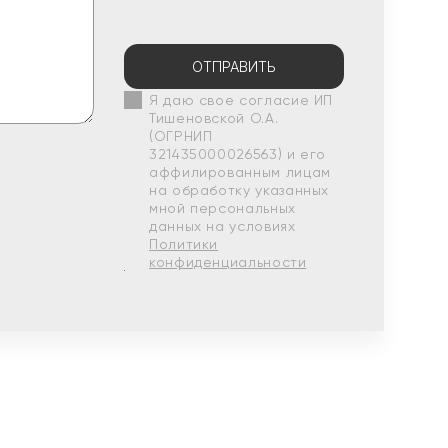
ОТПРАВИТЬ
Я даю свое согласие ИП
Тишеновской О.А.
(ОГРНИП
321435000026563) и его
аффилированным лицам
на обработку указанных
мной персональных
данных на условиях
Политики
конфиденциальности