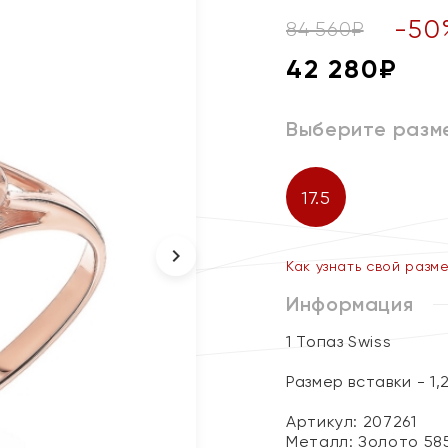
-
50
84 560
₽
42 280
₽
Выберите разм
17.5
Как узнать свой разм
Информация
1 Топаз Swiss
Размер вставки - 1,
Артикул: 207261
Металл:
Золото 58