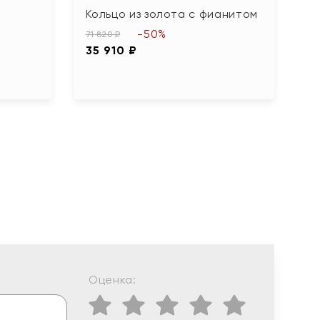
Кольцо из золота с фианитом
К
L
-50%
71 820 ₽
35 910 ₽
55
2
Оценка: