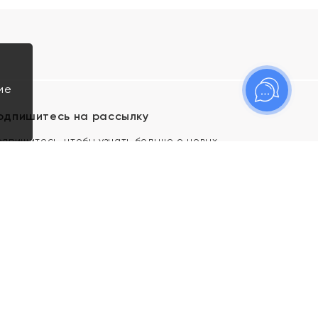
ие
одпишитесь на рассылку
одпишитесь, чтобы узнать больше о новых
оступлениях, новостях и спецпредложениях Яхонт!
Я даю свое согласие ИП Тишеновской О.А.
(ОГРНИП 321435000026563) и его