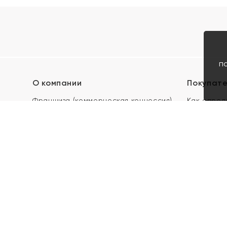
п
О компании
Покупат
Франшиза (коммерческая концессия)
Как опред
Карьера в ЯХОНТ
Акции
Контакты
Скупка и 
Магазины
Отзывы
Электронн
Правила п
подарочны