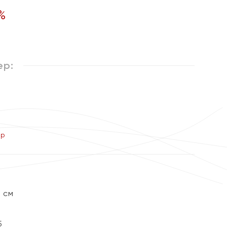
%
ер:
ер
2 см
5