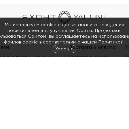
Мы используем cookie с целью анализа поведения
посетителей для улучшения Сайта. Продолжая
ользоваться Сайтом, вы соглашаетесь на использован
файлов cookie в соответствии с нашей
Политикой.
елям
Доставка и оплата
П
Хорошо
елить размер украшения
Доставка и оплата
П
п
обмен золота
ый подарочный сертификат
ользования Электронным
м сертификатом «Яхонт»