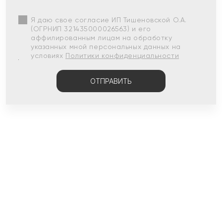
Я даю свое согласие ИП Тишеновской О.А.
(ОГРНИП 321435000026563) и его
аффилированным лицам на обработку
указанных мной персональных данных на
условиях
Политики конфиденциальности
ОТПРАВИТЬ