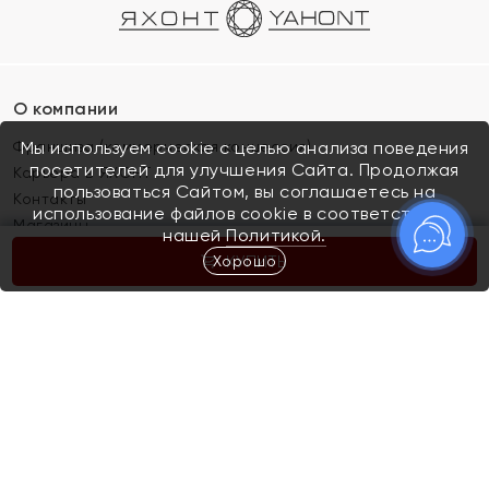
О компании
Франшиза (коммерческая концессия)
Мы используем cookie с целью анализа поведения
посетителей для улучшения Сайта. Продолжая
Карьера в ЯХОНТ
пользоваться Сайтом, вы соглашаетесь на
Контакты
использование файлов cookie в соответствии с
Магазины
нашей
Политикой.
Хорошо
КУПИТЬ
Покупателям
Как определить размер украшения
Киров
Акции
Магазины
Скупка и обмен золота
Отзывы
Электронный подарочный сертификат
Помолвка и свадьба
Правила пользования Электронным
Каталог
подарочным сертификатом «Яхонт»