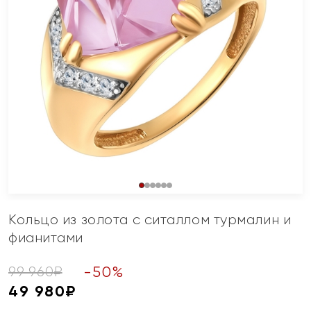
Кольцо из золота с ситаллом турмалин и
фианитами
-
50
%
99 960
₽
49 980
₽