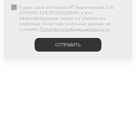
Я даю свое согласие ИП Тишеновской О.А.
(ОГРНИП 321435000026563) и его
аффилированным лицам на обработку
указанных мной персональных данных на
условиях
Политики конфиденциальности
ОТПРАВИТЬ