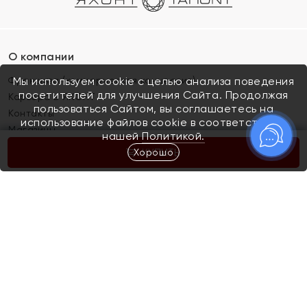
О компании
Франшиза (коммерческая концессия)
Мы используем cookie с целью анализа поведения
посетителей для улучшения Сайта. Продолжая
Карьера в ЯХОНТ
пользоваться Сайтом, вы соглашаетесь на
Контакты
использование файлов cookie в соответствии с
Магазины
нашей
Политикой.
Хорошо
КУПИТЬ
Покупателям
Как определить размер украшения
Киров
Акции
Магазины
Скупка и обмен золота
Отзывы
Электронный подарочный сертификат
Помолвка и свадьба
Правила пользования Электронным
Каталог
подарочным сертификатом «Яхонт»
Новинки