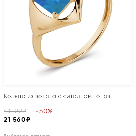
Кольцо из золота с ситаллом топаз
-
50
%
43 120
₽
21 560
₽
Выберите размер: