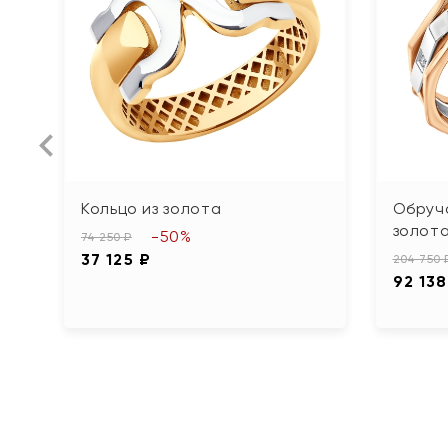
Кольцо из золота
Обруча
золот
-50%
74 250 ₽
37 125 ₽
204 750 
92 138