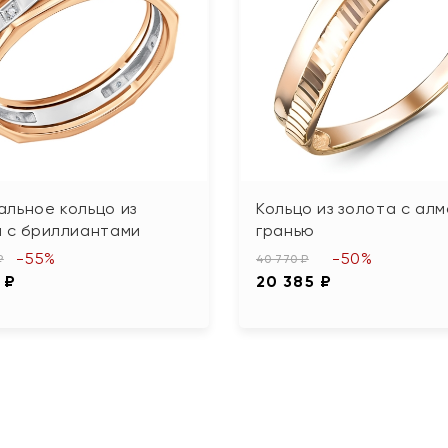
льное кольцо из
Кольцо из золота с ал
а с бриллиантами
гранью
-55%
-50%
₽
40 770 ₽
 ₽
20 385 ₽