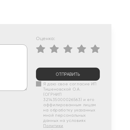
Оценка:
ОТПРАВИТЬ
Я даю свое согласие ИП
Тишеновской О.А.
(ОГРНИП
321435000026563) и его
аффилированным лицам
на обработку указанных
мной персональных
данных на условиях
Политики