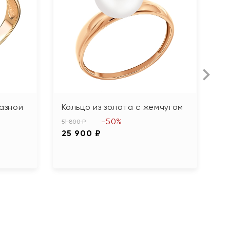
Л
мазной
Кольцо из золота с жемчугом
К
ф
-50%
51 800 ₽
25 900 ₽
29
1