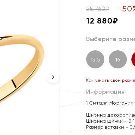
-
50
25 760
₽
12 880
₽
Выберите разм
15.5
16
Как узнать свой разм
Информация
1 Ситалл Морганит
Ширина декоративн
Ширина шинки - 0,1
Размер вставки - 0,5