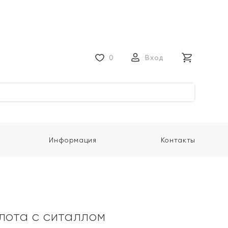
0
Вход
Информация
Контакты
олота с ситаллом