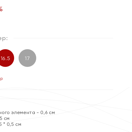
%
ер:
16.5
17
ер
ого элемента - 0,6 см
5 см
 * 0,5 см