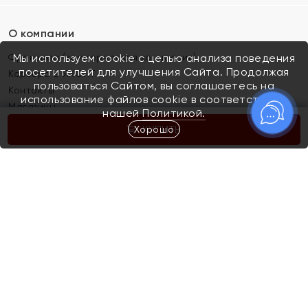
О компании
Франшиза (коммерческая концессия)
Мы используем cookie с целью анализа поведения
посетителей для улучшения Сайта. Продолжая
Карьера в ЯХОНТ
пользоваться Сайтом, вы соглашаетесь на
Контакты
использование файлов cookie в соответствии с
Магазины
нашей
Политикой.
Хорошо
КУПИТЬ
Покупателям
Как определить размер украшения
Киров
Акции
Магазины
Скупка и обмен золота
Отзывы
Электронный подарочный сертификат
Помолвка и свадьба
Правила пользования Электронным
Каталог
подарочным сертификатом «Яхонт»
Новинки
Доставка и оплата
Акции