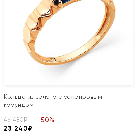
Кольцо из золота с сапфировым
корундом
-
50
%
46 480
₽
23 240
₽