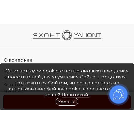
О компании
Франшиза (коммерческая концессия)
Мы используем cookie с целью анализа поведения
посетителей для улучшения Сайта. Продолжая
Карьера в ЯХОНТ
пользоваться Сайтом, вы соглашаетесь на
Контакты
использование файлов cookie в соответствии с
Магазины
нашей
Политикой.
Хорошо
КУПИТЬ
Покупателям
Как определить размер украшения
Киров
Акции
Магазины
Скупка и обмен золота