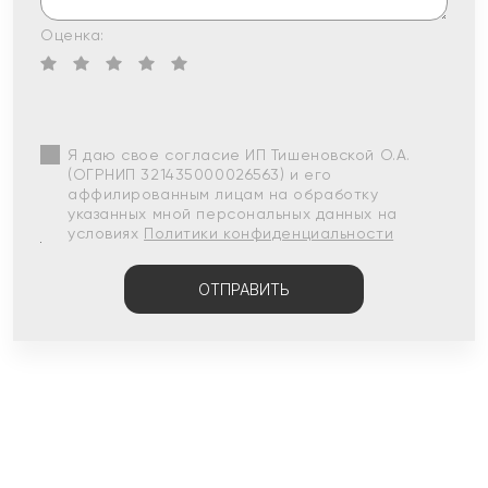
Оценка:
Я даю свое согласие ИП Тишеновской О.А.
(ОГРНИП 321435000026563) и его
аффилированным лицам на обработку
указанных мной персональных данных на
условиях
Политики конфиденциальности
ОТПРАВИТЬ