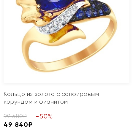
Кольцо из золота с сапфировым
корундом и фианитом
-
50
%
99 680
₽
49 840
₽