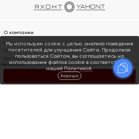
О компании
Франшиза (коммерческая концессия)
Мы используем cookie с целью анализа поведения
посетителей для улучшения Сайта. Продолжая
Карьера в ЯХОНТ
пользоваться Сайтом, вы соглашаетесь на
Контакты
использование файлов cookie в соответствии с
Магазины
нашей
Политикой.
Хорошо
КУПИТЬ
Покупателям
Как определить размер украшения
Киров
Акции
Магазины
Скупка и обмен золота
Отзывы
Электронный подарочный сертификат
Помолвка и свадьба
Правила пользования Электронным
Каталог
подарочным сертификатом «Яхонт»