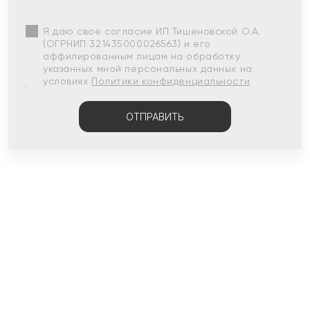
Я даю свое согласие ИП Тишеновской О.А.
(ОГРНИП 321435000026563) и его
аффилированным лицам на обработку
указанных мной персональных данных на
условиях
Политики конфиденциальности
ОТПРАВИТЬ