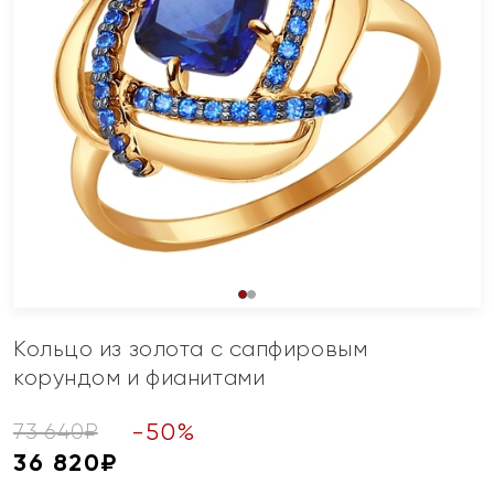
Кольцо из золота с сапфировым
корундом и фианитами
-
50
%
73 640
₽
36 820
₽