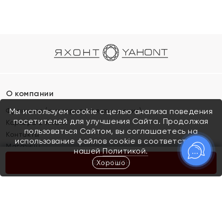
О компании
Франшиза (коммерческая концессия)
Мы используем cookie с целью анализа поведения
посетителей для улучшения Сайта. Продолжая
Карьера в ЯХОНТ
пользоваться Сайтом, вы соглашаетесь на
Контакты
использование файлов cookie в соответствии с
Магазины
нашей
Политикой.
Хорошо
КУПИТЬ
Покупателям
Как определить размер украшения
Киров
Акции
Магазины
Скупка и обмен золота