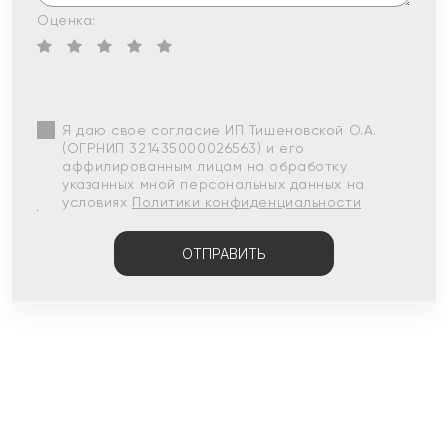
Оценка:
Я даю свое согласие ИП Тишеновской О.А.
(ОГРНИП 321435000026563) и его
аффилированным лицам на обработку
указанных мной персональных данных на
условиях
Политики конфиденциальности
ОТПРАВИТЬ