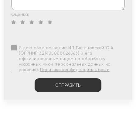
Оценка:
Я даю свое согласие ИП Тишеновской О.А.
(ОГРНИП 321435000026563) и его
аффилированным лицам на обработку
указанных мной персональных данных на
условиях
Политики конфиденциальности
ОТПРАВИТЬ