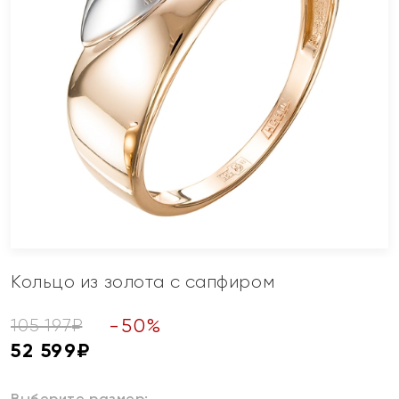
Кольцо из золота с сапфиром
-
50
%
105 197
₽
52 599
₽
Выберите размер: