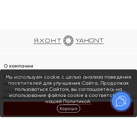
О компании
Франшиза (коммерческая концессия)
Мы используем cookie с целью анализа поведения
посетителей для улучшения Сайта. Продолжая
Карьера в ЯХОНТ
пользоваться Сайтом, вы соглашаетесь на
Контакты
использование файлов cookie в соответствии с
Магазины
нашей
Политикой.
Хорошо
КУПИТЬ
Покупателям
Как определить размер украшения
Киров
Акции
Магазины