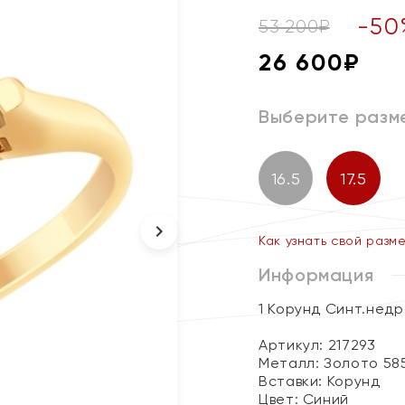
-
50
53 200
₽
26 600
₽
Выберите разм
16.5
17.5
Как узнать свой разм
Информация
1 Корунд Синт.недр
Артикул: 217293
Металл:
Золото 58
Вставки:
Корунд
Цвет:
Синий