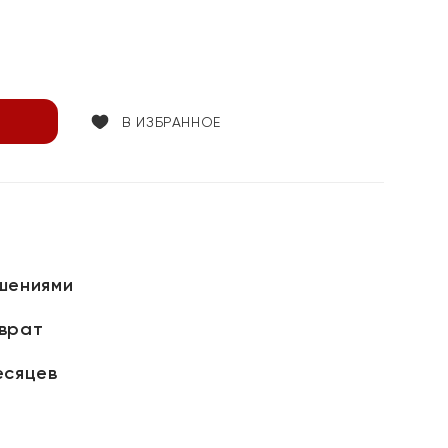
В ИЗБРАННОЕ
шениями
зврат
есяцев