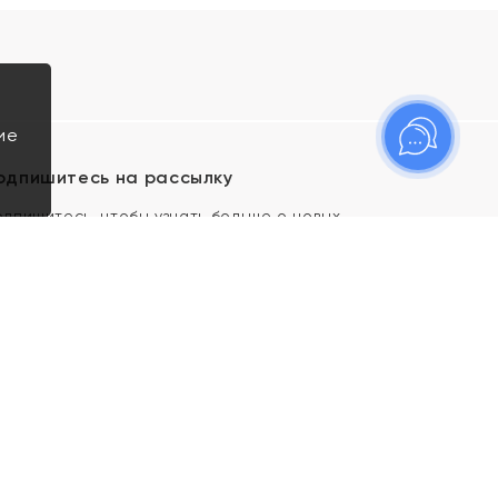
ие
одпишитесь на рассылку
одпишитесь, чтобы узнать больше о новых
оступлениях, новостях и спецпредложениях Яхонт!
Я даю свое согласие ИП Тишеновской О.А.
(ОГРНИП 321435000026563) и его