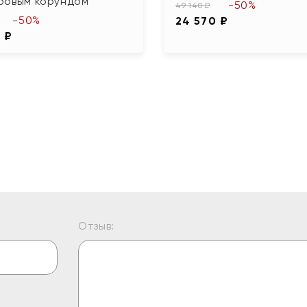
ровым корундом
-50%
49 140 ₽
-50%
24 570 ₽
 ₽
Отзыв: