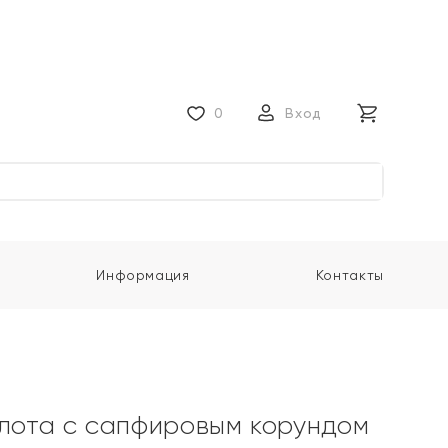
0
Вход
Информация
Контакты
олота с сапфировым корундом