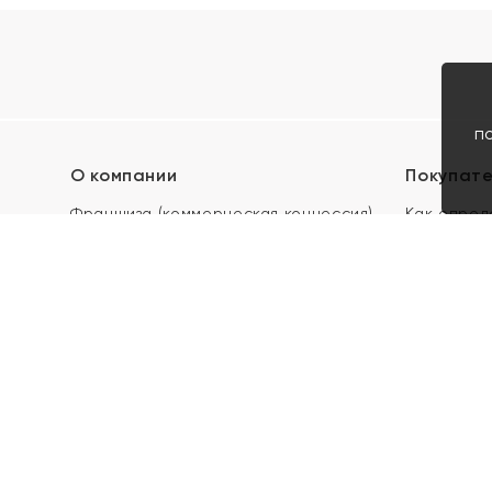
п
О компании
Покупат
Франшиза (коммерческая концессия)
Как опред
Карьера в ЯХОНТ
Акции
Контакты
Скупка и 
Магазины
Отзывы
Электронн
Правила п
подарочны