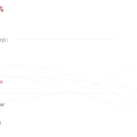
%
ер:
ер
аг
5