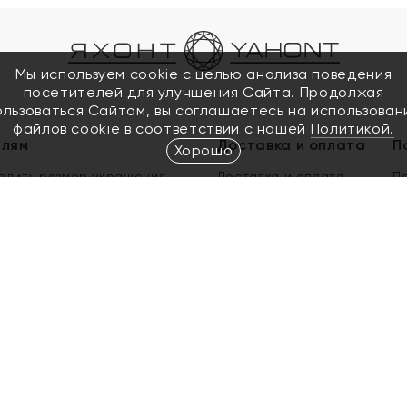
Мы используем cookie с целью анализа поведения
посетителей для улучшения Сайта. Продолжая
ользоваться Сайтом, вы соглашаетесь на использован
файлов cookie в соответствии с нашей
Политикой.
елям
Доставка и оплата
П
Хорошо
елить размер украшения
Доставка и оплата
П
п
обмен золота
ый подарочный сертификат
ользования Электронным
м сертификатом «Яхонт»