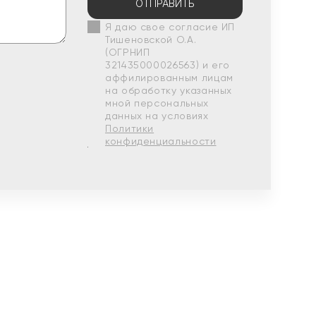
ОТПРАВИТЬ
Я даю свое согласие ИП
Тишеновской О.А.
(ОГРНИП
321435000026563) и его
аффилированным лицам
на обработку указанных
мной персональных
данных на условиях
Политики
конфиденциальности