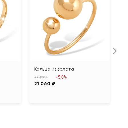
Кольцо из золота
К
ф
-50%
42 120 ₽
21 060 ₽
48
2