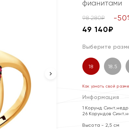
фианитами
-
50
98 280
₽
49 140
₽
Выберите разм
18
18.5
Как узнать свой разм
Информация
1 Корунд Синт.недр
26 Корундов Синт.н
Высота - 2,5 см