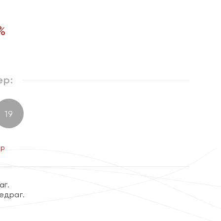
%
ер:
19
ер
аг.
едраг.