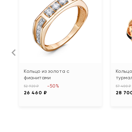
Кольцо из золота с
Кольцо
фианитами
турма
-50%
52 920 ₽
57 400 ₽
26 460 ₽
28 70