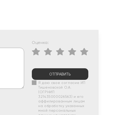
Оценка:
ОТПРАВИТЬ
Я даю свое согласие ИП
Тишеновской О.А.
(ОГРНИП
321435000026563) и его
аффилированным лицам
на обработку указанных
мной персональных