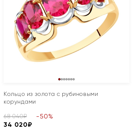
Кольцо из золота с рубиновыми
корундами
-
50
%
68 040
₽
34 020
₽