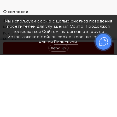
О компании
Франшиза (коммерческая концессия)
Мы используем cookie с целью анализа поведения
посетителей для улучшения Сайта. Продолжая
Карьера в ЯХОНТ
пользоваться Сайтом, вы соглашаетесь на
Контакты
использование файлов cookie в соответствии с
Магазины
нашей
Политикой.
Хорошо
КУПИТЬ
Покупателям
Как определить размер украшения
Киров
Акции
Магазины
Скупка и обмен золота
Отзывы
Электронный подарочный сертификат
Помолвка и свадьба
Правила пользования Электронным
Каталог
подарочным сертификатом «Яхонт»
Новинки
Доставка и оплата
Акции