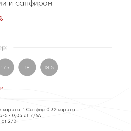
ми и сапфиром
%
ер:
17.5
18
18.5
ер
5 карата; 1 Сапфир 0,32 карата
Кр-57 0,05 ct 7/6А
 ct 2/2