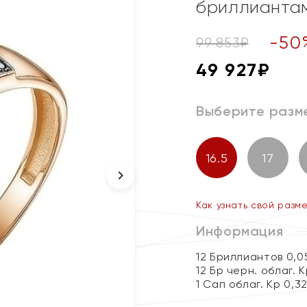
бриллианта
-
50
99 853
₽
49 927
₽
Выберите разм
16.5
17
Как узнать свой разм
Информация
12 Бриллиантов 0,0
12 Бр черн. облаг. 
1 Сап облаг. Кр 0,32