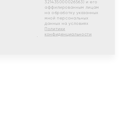
321435000026563) и его
аффилированным лицам
на обработку указанных
мной персональных
данных на условиях
Политики
конфиденциальности