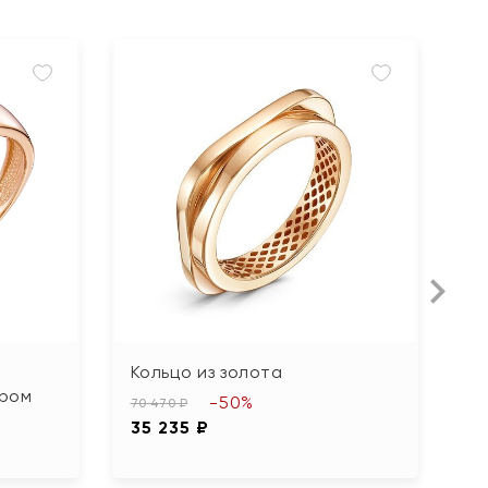
Кольцо из золота
К
иром
б
-50%
70 470 ₽
35 235 ₽
10
5