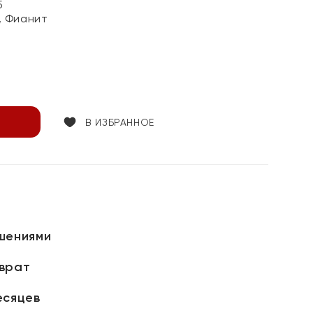
5
, Фианит
В ИЗБРАННОЕ
шениями
зврат
есяцев