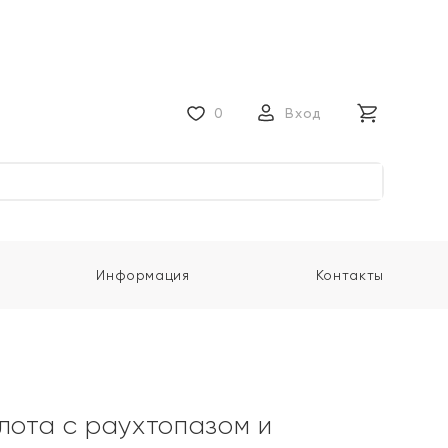
0
Вход
Информация
Контакты
олота с раухтопазом и