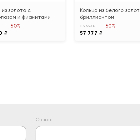
 из золота с
Кольцо из белого золот
опазом и фианитами
бриллиантом
-50%
-50%
115 553 ₽
0 ₽
57 777 ₽
Отзыв: