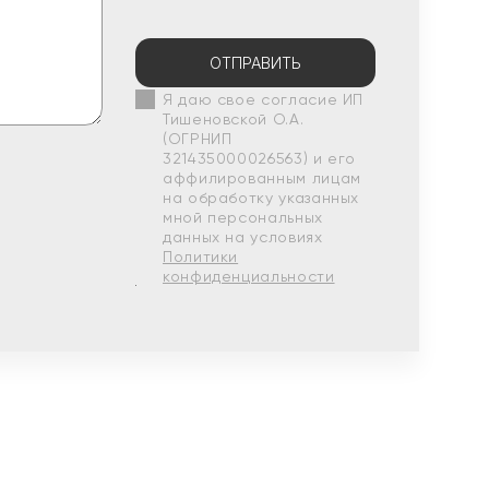
ОТПРАВИТЬ
Я даю свое согласие ИП
Тишеновской О.А.
(ОГРНИП
321435000026563) и его
аффилированным лицам
на обработку указанных
мной персональных
данных на условиях
Политики
конфиденциальности