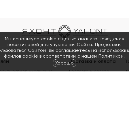
Мы используем cookie с целью анализа поведения
посетителей для улучшения Сайта. Продолжая
ользоваться Сайтом, вы соглашаетесь на использован
файлов cookie в соответствии с нашей
Политикой.
елям
Доставка и оплата
П
Хорошо
елить размер украшения
Доставка и оплата
П
п
обмен золота
ый подарочный сертификат
ользования Электронным
м сертификатом «Яхонт»