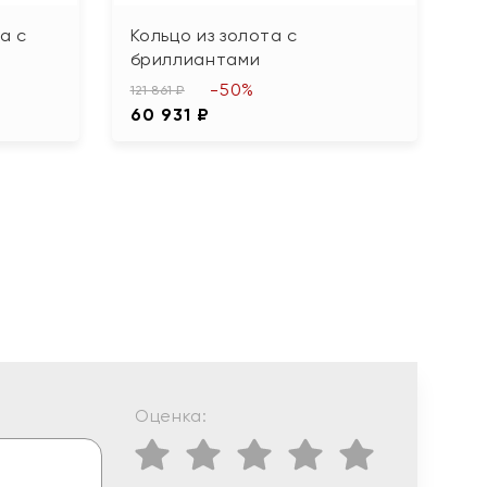
а с
Кольцо из золота с
О
бриллиантами
з
-50%
121 861 ₽
14
60 931 ₽
6
Оценка: