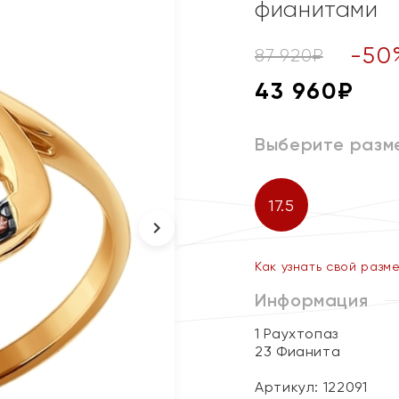
фианитами
-
50
87 920
₽
43 960
₽
Выберите разм
17.5
Как узнать свой разм
Информация
1 Раухтопаз
23 Фианита
Артикул: 122091