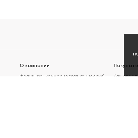
п
О компании
Покупат
Франшиза (коммерческая концессия)
Как опред
Карьера в ЯХОНТ
Акции
Контакты
Скупка и 
Магазины
Отзывы
Электронн
Правила п
подарочны