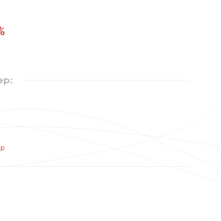
%
ер:
ер