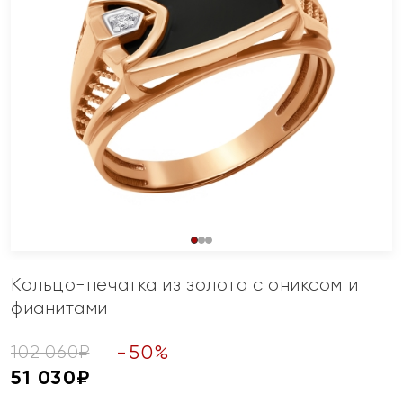
Кольцо-печатка из золота с ониксом и
фианитами
-
50
%
102 060
₽
51 030
₽