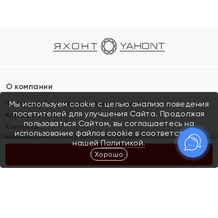
О компании
Франшиза (коммерческая концессия)
Мы используем cookie с целью анализа поведения
посетителей для улучшения Сайта. Продолжая
Карьера в ЯХОНТ
пользоваться Сайтом, вы соглашаетесь на
Контакты
использование файлов cookie в соответствии с
Магазины
нашей
Политикой.
Хорошо
КУПИТЬ
Покупателям
Как определить размер украшения
Киров
Акции
Магазины
Скупка и обмен золота
Отзывы